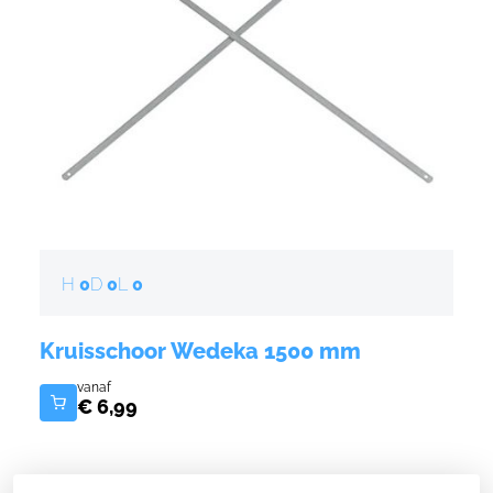
H
0
D
0
L
0
Code
0103176008
Kruisschoor Wedeka 1500 mm
Totale lengte
1500 mm
vanaf
€ 6,99