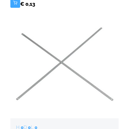
€ 0,13
H
0
D
0
L
0