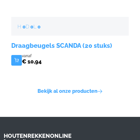
H
0
D
0
L
0
Code
0103060041
Draagbeugels SCANDA (20 stuks)
vanaf
€ 10,94
Bekijk al onze producten
HOUTENREKKENONLINE