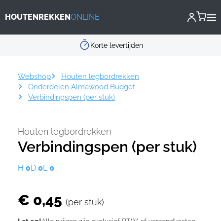
Cookies beheer paneel
HOUTENREKKEN
ONLINE
Korte levertijden
Webshop
Houten legbordrekken
Onderdelen Almawood Budget
Verbindingspen (per stuk)
Houten legbordrekken
Verbindingspen (per stuk)
H
0
D
0
L
0
€ 0,45
(per stuk)