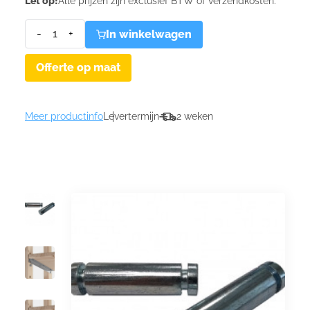
Let op!
Alle prijzen zijn exclusief BTW of verzendkosten.
-
+
In winkelwagen
Offerte op maat
Meer productinfo
Levertermijn
2 weken